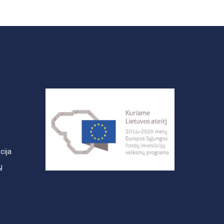
cija
ų