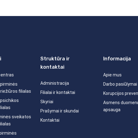
i
Struktūra ir
Informacija
kontaktai
centras
Apie mus
Administracija
 pirminės
Darbo pasiūlymai
iežiūros filialas
Filialai ir kontaktai
Korupcijos preven
 psichikos
Skyriai
Asmens duomen
lialas
apsauga
Prašymai ir skundai
rminės sveikatos
Kontaktai
ilialas
pirminės