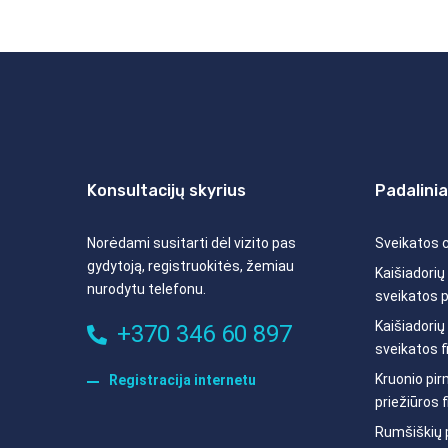
Konsultacijų skyrius
Padalinia
Norėdami susitarti dėl vizito pas
Sveikatos 
gydytoją, registruokitės, žemiau
Kaišiadorių
nurodytu telefonu.
sveikatos pr
Kaišiadorių
+370 346 60 897
sveikatos fi
Kruonio pi
Registracija internetu
priežiūros f
Rumšiškių 