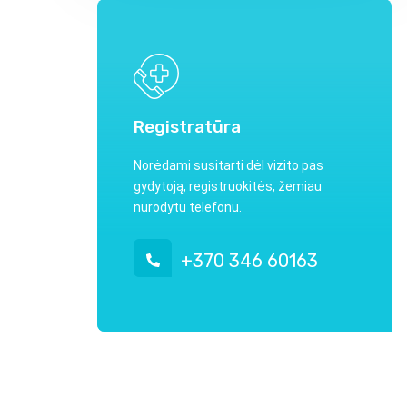
Registratūra
Norėdami susitarti dėl vizito pas
gydytoją, registruokitės, žemiau
nurodytu telefonu.
+370 346 60163