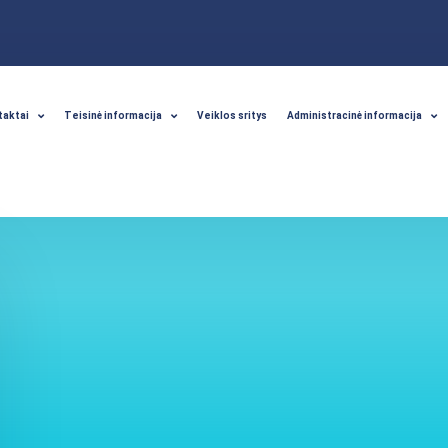
taktai
Teisinė informacija
Veiklos sritys
Administracinė informacija