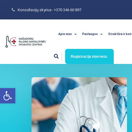
Konsultacijų skyrius- +370 346 60 897
Apie mus
Paslaugos
Struktūra ir kon
Registracija internetu
Open toolbar