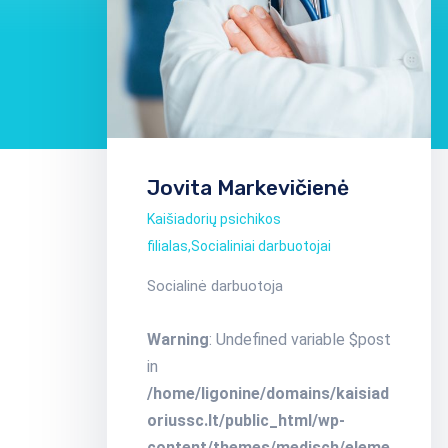
Jovita Markevičienė
Kaišiadorių psichikos
filialas
,
Socialiniai darbuotojai
Socialinė darbuotoja
Warning
: Undefined variable $post
in
/home/ligonine/domains/kaisiad
oriussc.lt/public_html/wp-
content/themes/medisch/eleme