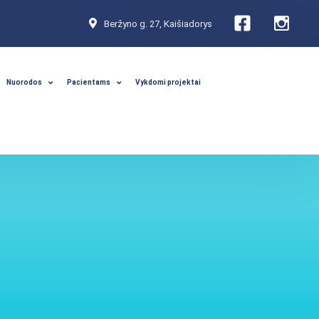
Beržyno g. 27, Kaišiadorys
Nuorodos
Pacientams
Vykdomi projektai